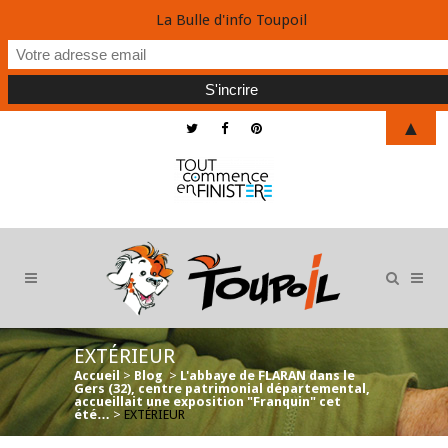
La Bulle d'info Toupoil
▲
EXTÉRIEUR
Accueil
>
Blog
>
L'abbaye de FLARAN dans le
Gers (32), centre patrimonial départemental,
accueillait une exposition "Franquin" cet
été…
>
EXTÉRIEUR