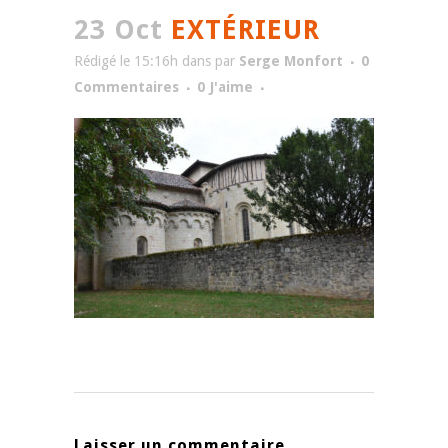
23 Oct
EXTÉRIEUR
Rédigé le 15:16h
dans
par
Serge Monfort
0
Commentaires
0
J'aime
Laisser un commentaire