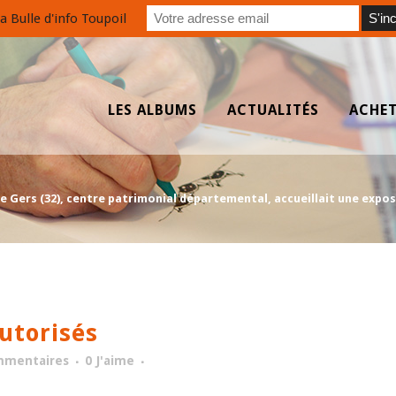
a Bulle d'info Toupoil
LES ALBUMS
ACTUALITÉS
ACHE
e Gers (32), centre patrimonial départemental, accueillait une expo
torisés
mmentaires
0
J'aime