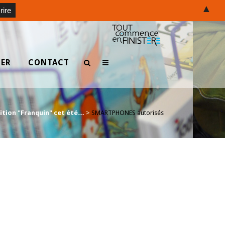
▲
TER
CONTACT
sition "Franquin" cet été…
>
SMARTPHONES autorisés