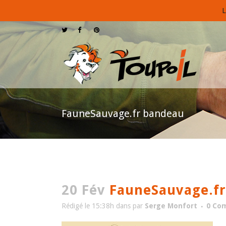
L
FauneSauvage.fr bandeau
20 Fév
FauneSauvage.fr
Rédigé le 15:38h
dans
par
Serge Monfort
0 Co