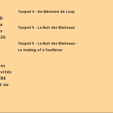
Toupoil 4 - De Mémoire de Loup
BD-
la
Toupoil 5 - La Nuit des Blaireaux
ès
26.
Toupoil 5 - La Nuit des Blaireaux -
Le making of à feuilleter
des
nvités
ÈRE
et au