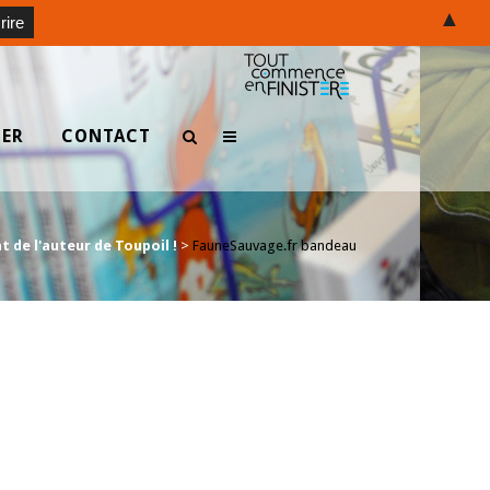
▲
TER
CONTACT
 de l'auteur de Toupoil !
>
FauneSauvage.fr bandeau