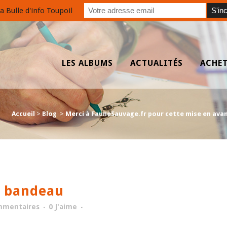
a Bulle d'info Toupoil
LES ALBUMS
ACTUALITÉS
ACHE
Accueil
>
Blog
>
Merci à FauneSauvage.fr pour cette mise en avant
 bandeau
mmentaires
0
J'aime