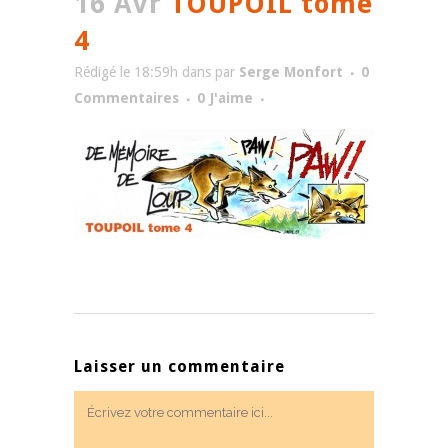
16 Avr
TOUPOIL tome
4
Rédigé le 18:59h
dans
par
Serge Monfort
0
Commentaires
0
J'aime
Laisser un commentaire