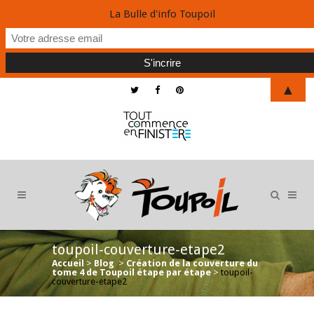
La Bulle d'info Toupoil
▲
toupoil-couverture-etape2
Accueil
>
Blog
>
Création de la couverture du
tome 4 de Toupoil étape par étape
>
toupoil-
couverture-etape2