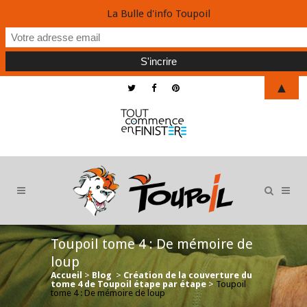
La Bulle d'info Toupoil
▲
Toupoil tome 4 : De mémoire de
loup
Accueil
>
Blog
>
Création de la couverture du
tome 4 de Toupoil étape par étape
>
Toupoil
tome 4 : De mémoire de loup