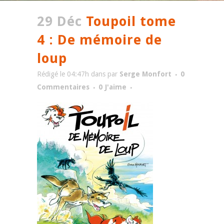
29 Déc
Toupoil tome
4 : De mémoire de
loup
Rédigé le 04:47h
dans
par
Serge Monfort
0
Commentaires
0
J'aime