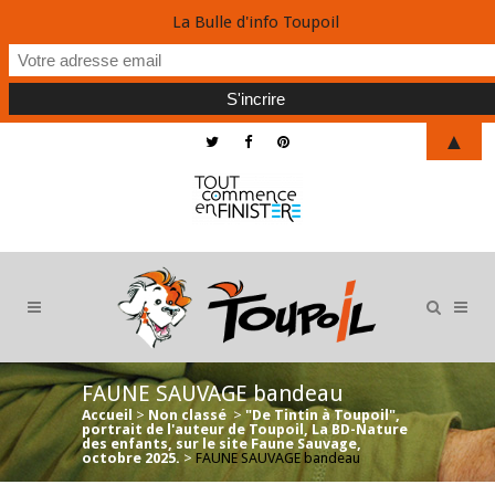
La Bulle d'info Toupoil
▲
FAUNE SAUVAGE bandeau
Accueil
>
Non classé
>
"De Tintin à Toupoil",
portrait de l'auteur de Toupoil, La BD-Nature
des enfants, sur le site Faune Sauvage,
octobre 2025.
>
FAUNE SAUVAGE bandeau