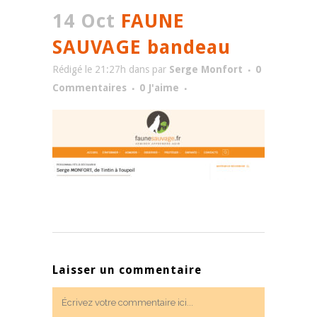
14 Oct
FAUNE
SAUVAGE bandeau
Rédigé le 21:27h
dans
par
Serge Monfort
0
Commentaires
0
J'aime
Laisser un commentaire