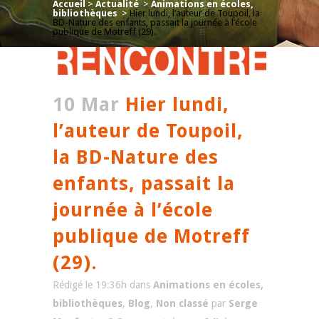
Accueil
>
Actualité
>
Animations en écoles,
bibliothèques
>
Hier lundi, l’auteur de Toupoil, la
BD-Nature des enfants, passait la journée à l’école
publique de Motreff (29).
10 Mar
Hier lundi,
l’auteur de Toupoil,
la BD-Nature des
enfants, passait la
journée à l’école
publique de Motreff
(29).
Rédigé le 19:36h
dans
Animations en écoles,
bibliothèques
,
Blog
,
Non classé
par
Serge