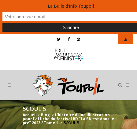
La Bulle d'info Toupoil
▲
5COUL 5
Accueil
>
Blog
>
L'histoire d'une illustration
pour l'affiche du festival BD "La BD est dans le
pré" 2023 / Tome 1.
>
5COUL 5