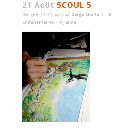
21 Août
5COUL 5
Rédigé le 14:01h
dans
par
Serge Monfort
0
Commentaires
0
J'aime