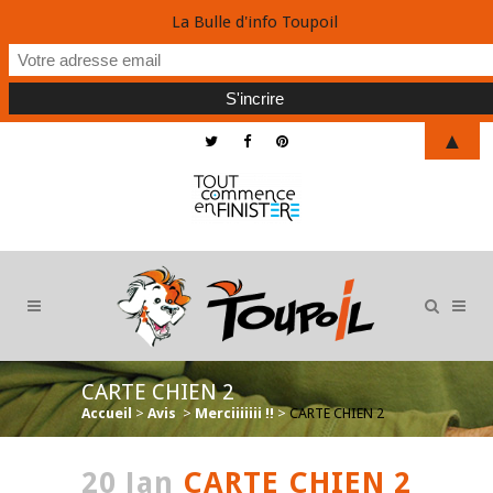
La Bulle d'info Toupoil
▲
CARTE CHIEN 2
Accueil
>
Avis
>
Merciiiiiii !!
>
CARTE CHIEN 2
20 Jan
CARTE CHIEN 2