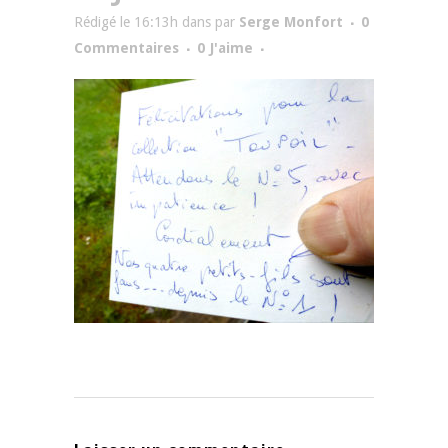
Rédigé le 16:13h
dans
par
Serge Monfort
0
Commentaires
0
J'aime