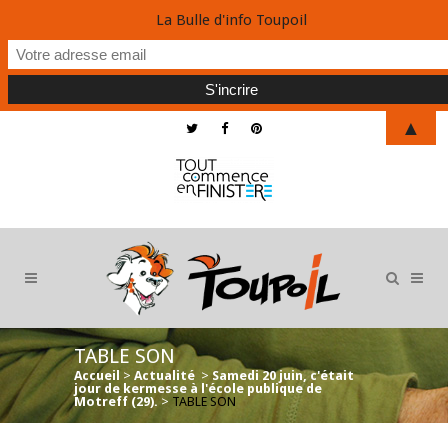
La Bulle d'info Toupoil
▲
TABLE SON
Accueil
>
Actualité
>
Samedi 20 juin, c'était
jour de kermesse à l'école publique de
Motreff (29).
>
TABLE SON