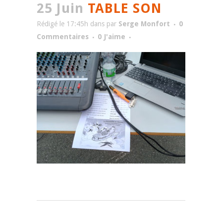
25 Juin
TABLE SON
Rédigé le 17:45h
dans
par
Serge Monfort
0
Commentaires
0
J'aime