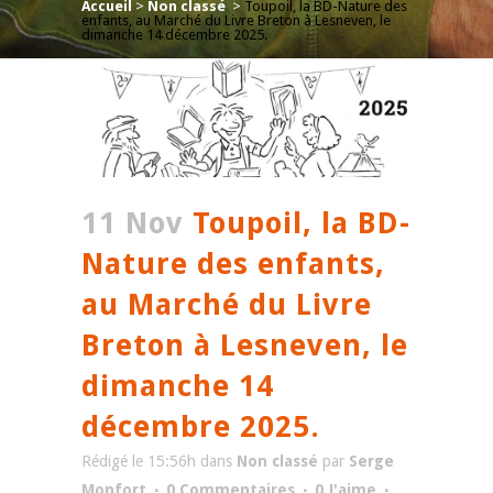
Accueil
>
Non classé
>
Toupoil, la BD-Nature des
enfants, au Marché du Livre Breton à Lesneven, le
dimanche 14 décembre 2025.
11 Nov
Toupoil, la BD-
Nature des enfants,
au Marché du Livre
Breton à Lesneven, le
dimanche 14
décembre 2025.
Rédigé le 15:56h
dans
Non classé
par
Serge
Monfort
0 Commentaires
0
J'aime