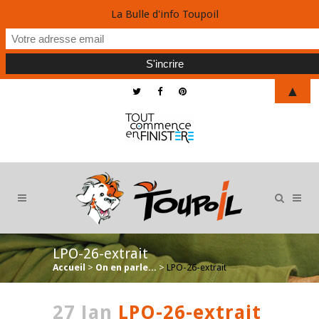
La Bulle d'info Toupoil
▲
LPO-26-extrait
Accueil
>
On en parle...
>
LPO-26-extrait
27 Jan
LPO-26-extrait