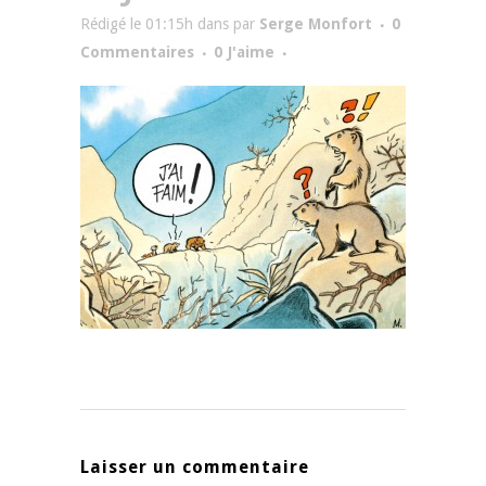
Rédigé le 01:15h
dans
par
Serge Monfort
0
Commentaires
0
J'aime
Laisser un commentaire