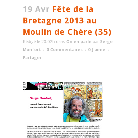
19 Avr
Fête de la
Bretagne 2013 au
Moulin de Chère (35)
Rédigé le 20:02h
dans
On en parle
par
Serge
Monfort
0 Commentaires
0
J'aime
Partager