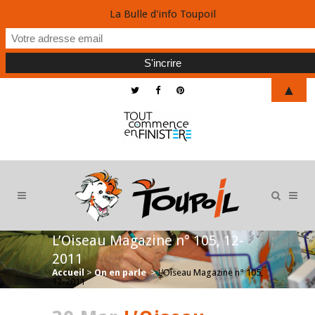
La Bulle d'info Toupoil
▲
L’Oiseau Magazine n° 105, 12-
2011
Accueil
>
On en parle
>
L’Oiseau Magazine n° 105,
12-2011