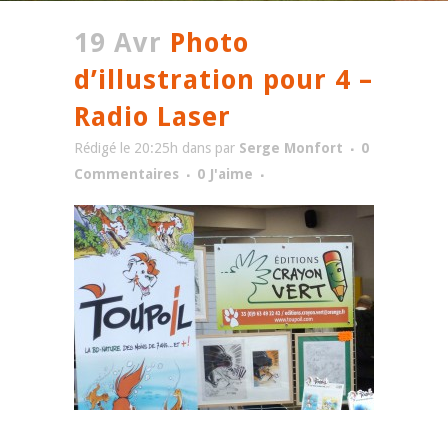
19 Avr
Photo
d’illustration pour 4 –
Radio Laser
Rédigé le 20:25h
dans
par
Serge Monfort
0
Commentaires
0
J'aime