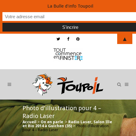
La Bulle d'info Toupoil
▲
Photo d’illustration pour 4 –
Radio Laser
Accueil
>
On en parle
>
Radio Laser, Salon Ille
et Bio 2014 à Guichen (35)
>
Photo d’illustration
pour 4 – Radio Laser