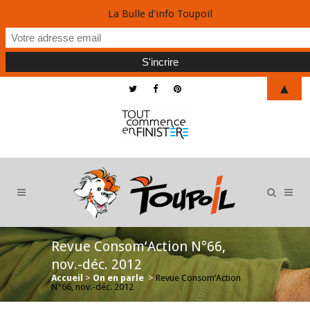
La Bulle d'info Toupoil
▲
Revue Consom’Action N°66,
nov.-déc. 2012
Accueil
>
On en parle
>
Revue Consom’Action
N°66, nov.-déc. 2012