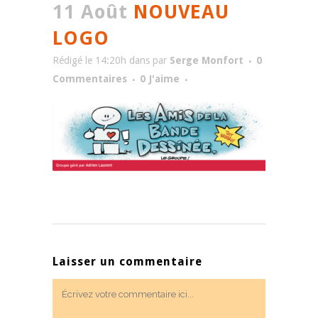
11 Août
NOUVEAU
LOGO
Rédigé le 14:20h
dans
par
Serge Monfort
0
Commentaires
0
J'aime
Laisser un commentaire