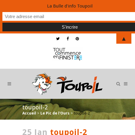
La Bulle d'info Toupoil
▲
toupoil-2
Accueil
>
Le Pic de l'Ours
>
toupoil-2
25 Jan
toupoil-2