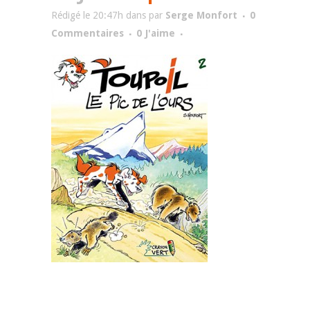
Rédigé le 20:47h
dans
par
Serge Monfort
0
Commentaires
0
J'aime