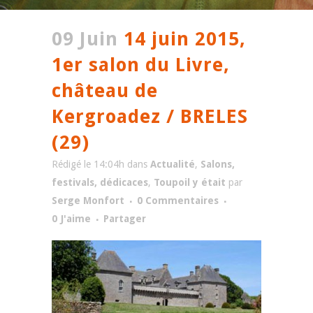
09 Juin
14 juin 2015,
1er salon du Livre,
château de
Kergroadez / BRELES
(29)
Rédigé le 14:04h
dans
Actualité
,
Salons,
festivals, dédicaces
,
Toupoil y était
par
Serge Monfort
0 Commentaires
0
J'aime
Partager