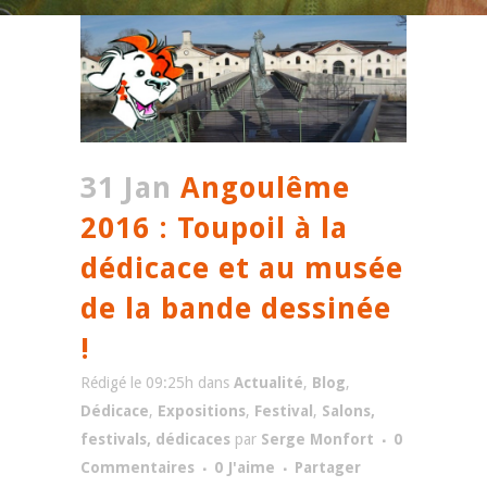
31 Jan
Angoulême
2016 : Toupoil à la
dédicace et au musée
de la bande dessinée
!
Rédigé le 09:25h
dans
Actualité
,
Blog
,
Dédicace
,
Expositions
,
Festival
,
Salons,
festivals, dédicaces
par
Serge Monfort
0
Commentaires
0
J'aime
Partager