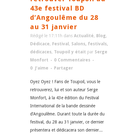
43e festival BD
d’Angoulême du 28
au 31 janvier
Rédigé le 17:11h
dans
Actualité
,
Blog
,
Dédicace
,
Festival
,
Salons, festivals,
dédicaces
,
Toupoil y était
par
Serge
Monfort
0 Commentaires
0
J'aime
Partager
Oyez Oyez ! Fans de Toupoil, vous le
retrouverez, lui et son auteur Serge
Monfort, à la 43e édition du Festival
International de la bande dessinée
d’Angoulême. Durant toute la durée du
festival, du 28 au 31 janvier, ce dernier
présentera et dédicacera son dernier...