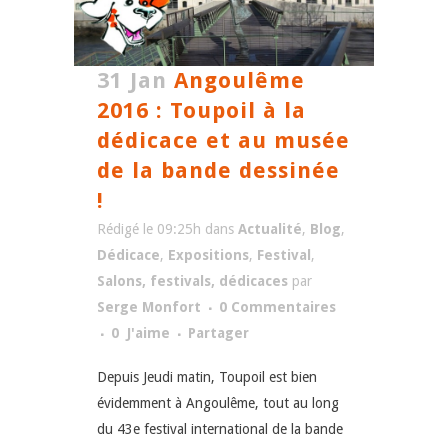
31 Jan
Angoulême
2016 : Toupoil à la
dédicace et au musée
de la bande dessinée
!
Rédigé le 09:25h
dans
Actualité
,
Blog
,
Dédicace
,
Expositions
,
Festival
,
Salons, festivals, dédicaces
par
Serge Monfort
0 Commentaires
0
J'aime
Partager
Depuis Jeudi matin, Toupoil est bien
évidemment à Angoulême, tout au long
du 43e festival international de la bande