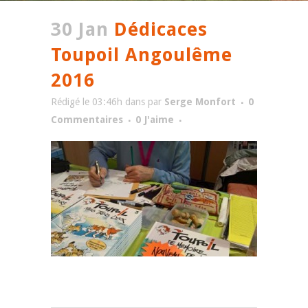
30 Jan
Dédicaces
Toupoil Angoulême
2016
Rédigé le 03:46h
dans
par
Serge Monfort
0
Commentaires
0
J'aime