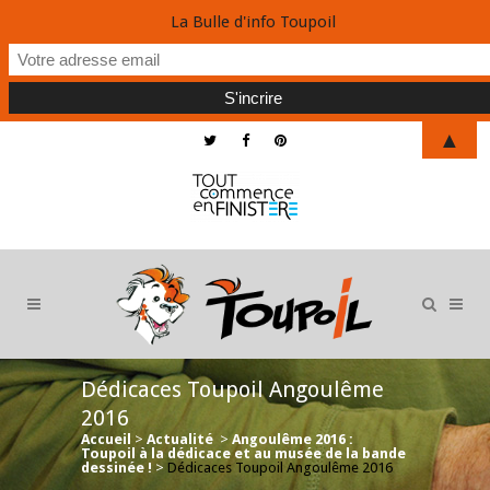
La Bulle d'info Toupoil
▲
Dédicaces Toupoil Angoulême
2016
Accueil
>
Actualité
>
Angoulême 2016 :
Toupoil à la dédicace et au musée de la bande
dessinée !
>
Dédicaces Toupoil Angoulême 2016