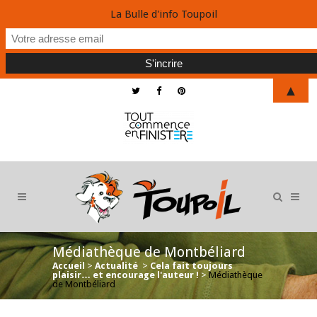
La Bulle d'info Toupoil
▲
Médiathèque de Montbéliard
Accueil
>
Actualité
>
Cela fait toujours
plaisir… et encourage l'auteur !
>
Médiathèque
de Montbéliard