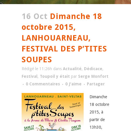
16 Oct
Dimanche 18
octobre 2015,
LANHOUARNEAU,
FESTIVAL DES P’TITES
SOUPES
Rédigé le 11:26h
dans
Actualité
,
Dédicace
,
Festival
,
Toupoil y était
par
Serge Monfort
0 Commentaires
0
J'aime
Partager
Dimanche
18 octobre
2015, à
partir de
13h30,