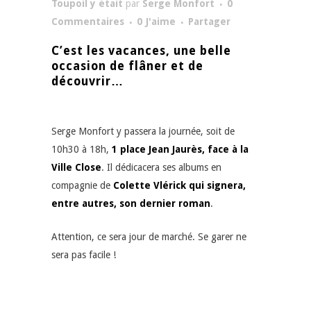
Toupoil y était
par
Serge Monfort
0
Commentaires
0
J'aime
Partager
C’est les vacances, une belle
occasion de flâner et de
découvrir…
Serge Monfort y passera la journée, soit de
10h30 à 18h,
1 place Jean Jaurès, face à la
Ville Close
. Il dédicacera ses albums en
compagnie de
Colette Vlérick qui signera,
entre autres, son dernier roman
.
Attention, ce sera jour de marché. Se garer ne
sera pas facile !