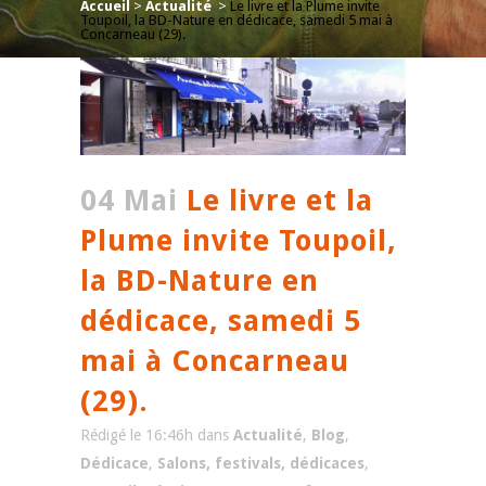
Accueil
>
Actualité
>
Le livre et la Plume invite
Toupoil, la BD-Nature en dédicace, samedi 5 mai à
Concarneau (29).
04 Mai
Le livre et la
Plume invite Toupoil,
la BD-Nature en
dédicace, samedi 5
mai à Concarneau
(29).
Rédigé le 16:46h
dans
Actualité
,
Blog
,
Dédicace
,
Salons, festivals, dédicaces
,