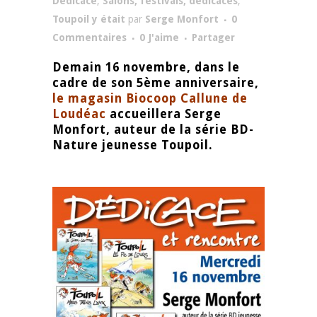
Dédicace
,
Salons, festivals, dédicaces
,
Toupoil y était
par
Serge Monfort
0
Commentaires
0
J'aime
Partager
Demain 16 novembre, dans le
cadre de son 5ème anniversaire,
le magasin Biocoop Callune de
Loudéac
accueillera Serge
Monfort, auteur de la série BD-
Nature jeunesse Toupoil.