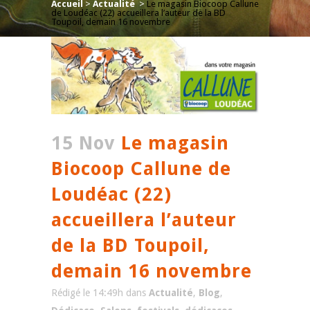
Accueil
>
Actualité
>
Le magasin Biocoop Callune
de Loudéac (22) accueillera l’auteur de la BD
Toupoil, demain 16 novembre
15 Nov
Le magasin
Biocoop Callune de
Loudéac (22)
accueillera l’auteur
de la BD Toupoil,
demain 16 novembre
Rédigé le 14:49h
dans
Actualité
,
Blog
,