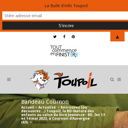
La Bulle d'info Toupoil
▲
Bandeau Cournon
Accueil
>
Actualité
>
Retrouvez (ou
découvrez…) Toupoil, la BD-Nature des
enfants au salon du livre Jeunesse - BD, les 13
et 14 mai 2023, à Cournon-d'Auvergne
(63).
>
Bandeau Cournon