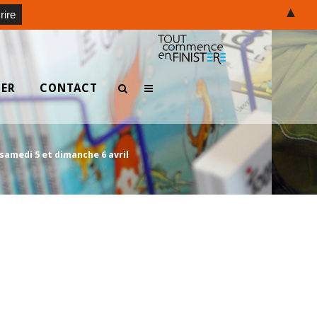
▲
TER
CONTACT
 samedi 5 et dimanche 6 avril