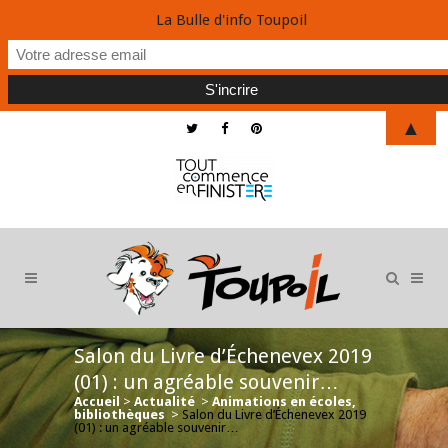
La Bulle d'info Toupoil
▲
Salon du Livre d’Échenevex 2019
(01) : un agréable souvenir…
Accueil
>
Actualité
>
Animations en écoles,
bibliothèques
>
Salon du Livre d’Échenevex 2019
(01) : un agréable souvenir…