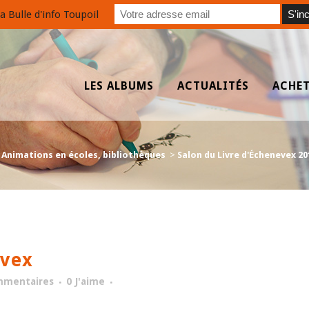
a Bulle d'info Toupoil
LES ALBUMS
ACTUALITÉS
ACHE
>
Animations en écoles, bibliothèques
>
Salon du Livre d'Échenevex 20
evex
mmentaires
0
J'aime