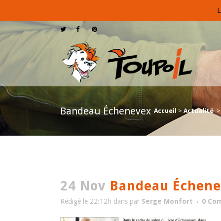
L
Bandeau Échenevex
Accueil
>
Actualité
24 Nov
Bandeau Échen
Rédigé le 22:12h
dans
par
Serge Monfort
0 Co