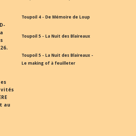
Toupoil 4 - De Mémoire de Loup
BD-
la
Toupoil 5 - La Nuit des Blaireaux
ès
26.
Toupoil 5 - La Nuit des Blaireaux -
Le making of à feuilleter
des
nvités
ÈRE
et au