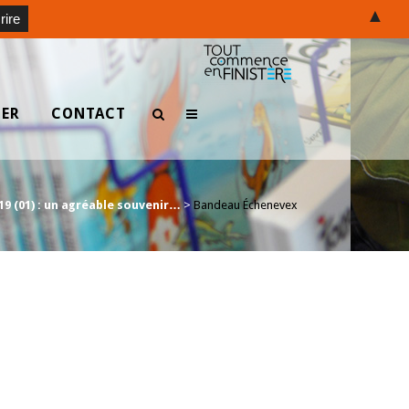
▲
TER
CONTACT
19 (01) : un agréable souvenir…
>
Bandeau Échenevex