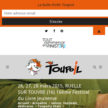
La Bulle d'info Toupoil
▲
26, 27, 28 mars 2015, RUELLE
SUR TOUVRE (16) 16ème Festival
du Livre Jeunesse
Accueil
>
Actualité
>
Salons, festivals,
dédicaces
>
Toupoil y était
>
26, 27, 28 mars