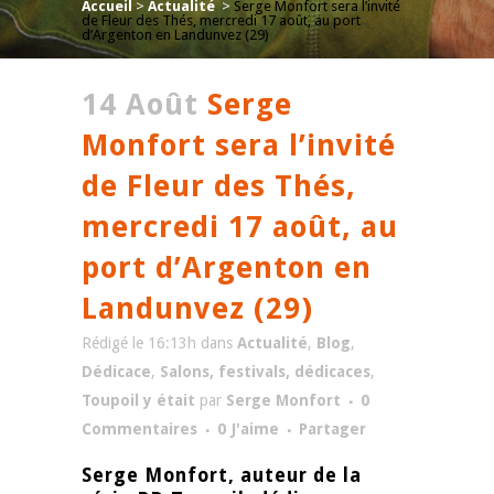
Accueil
>
Actualité
>
Serge Monfort sera l’invité
de Fleur des Thés, mercredi 17 août, au port
d’Argenton en Landunvez (29)
14 Août
Serge
Monfort sera l’invité
de Fleur des Thés,
mercredi 17 août, au
port d’Argenton en
Landunvez (29)
Rédigé le 16:13h
dans
Actualité
,
Blog
,
Dédicace
,
Salons, festivals, dédicaces
,
Toupoil y était
par
Serge Monfort
0
Commentaires
0
J'aime
Partager
Serge Monfort, auteur de la