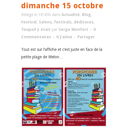
dimanche 15 octobre
Rédigé le 18:45h
dans
Actualité
,
Blog
,
Festival
,
Salons, festivals, dédicaces
,
Toupoil y était
par
Serge Monfort
0
Commentaires
0
J'aime
Partager
Tout est sur l’affiche et c’est juste en face de la
petite plage de Melon…