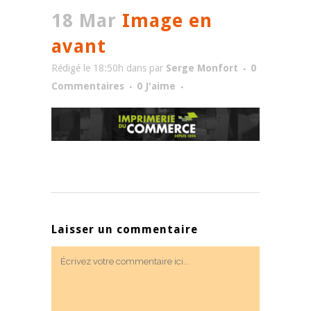
18 Mar
Image en
avant
Rédigé le 18:50h
dans
par
Serge Monfort
0
Commentaires
0
J'aime
Laisser un commentaire