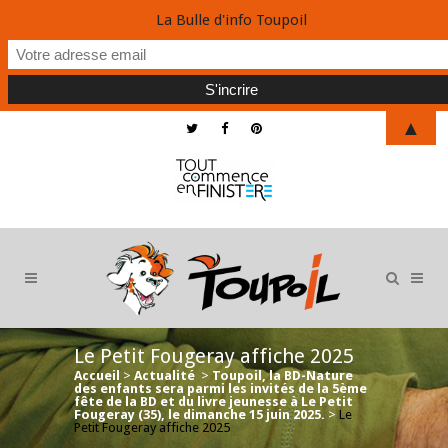
La Bulle d'info Toupoil
▲
Le Petit Fougeray affiche 2025
Accueil
>
Actualité
>
Toupoil, la BD-Nature
des enfants sera parmi les invités de la 5ème
fête de la BD et du livre jeunesse à Le Petit
Fougeray (35), le dimanche 15 juin 2025.
>
Le
Petit Fougeray affiche 2025