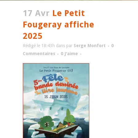
17 Avr
Le Petit
Fougeray affiche
2025
Rédigé le 18:43h
dans
par
Serge Monfort
0
Commentaires
0
J'aime