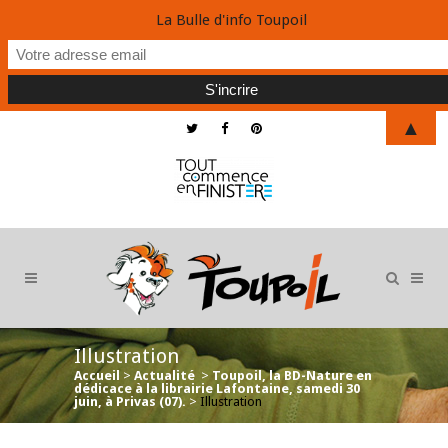
La Bulle d'info Toupoil
▲
Illustration
Accueil
>
Actualité
>
Toupoil, la BD-Nature en
dédicace à la librairie Lafontaine, samedi 30
juin, à Privas (07).
>
Illustration