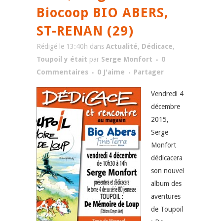
Biocoop BIO ABERS,
ST-RENAN (29)
Rédigé le 13:40h
dans
Actualité
,
Dédicace
,
Toupoil y était
par
Serge Monfort
0
Commentaires
0
J'aime
Partager
Vendredi 4
décembre
2015,
Serge
Monfort
dédicacera
son nouvel
album des
aventures
de Toupoil