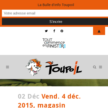
La Bulle d'info Toupoil
▲
02 Déc
Vend. 4 déc.
2015, magasin