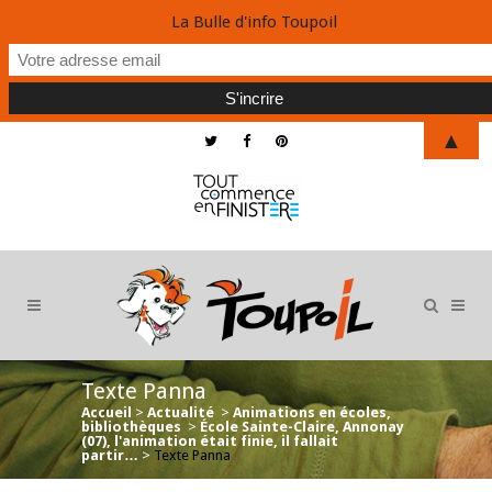
La Bulle d'info Toupoil
▲
Texte Panna
Accueil
>
Actualité
>
Animations en écoles,
bibliothèques
>
École Sainte-Claire, Annonay
(07), l'animation était finie, il fallait
partir…
>
Texte Panna