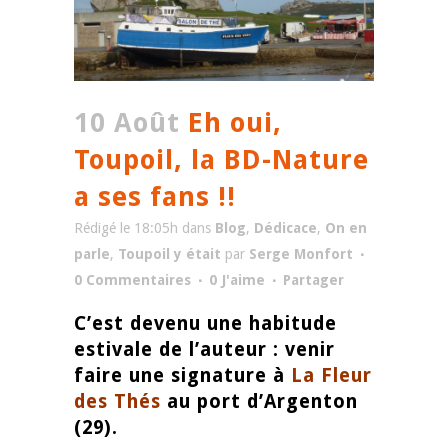
10 Août
Eh oui,
Toupoil, la BD-Nature
a ses fans !!
Rédigé le 18:05h
dans
Blog
,
Dédicace
,
On en
parle
,
Toupoil y était
par
Serge Monfort
0 Commentaires
0
J'aime
Partager
C’est devenu une habitude
estivale de l’auteur : venir
faire une signature à
La Fleur
des Thés
au port d’Argenton
(29).