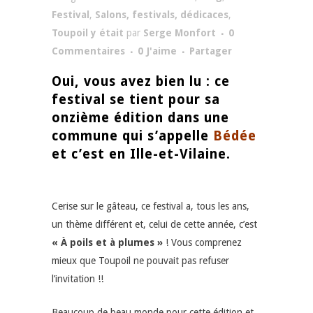
Festival
,
Salons, festivals, dédicaces
,
Toupoil y était
par
Serge Monfort
0
Commentaires
0
J'aime
Partager
Oui, vous avez bien lu : ce
festival se tient pour sa
onzième édition dans une
commune qui s’appelle
Bédée
et c’est en
Ille-et-Vilaine.
Cerise sur le gâteau,
ce festival a, tous les ans,
un thème différent et, celui de cette année, c’est
« À poils et à plumes »
! Vous comprenez
mieux que Toupoil ne pouvait pas refuser
l’invitation !!
Beaucoup de beau monde pour cette édition et,