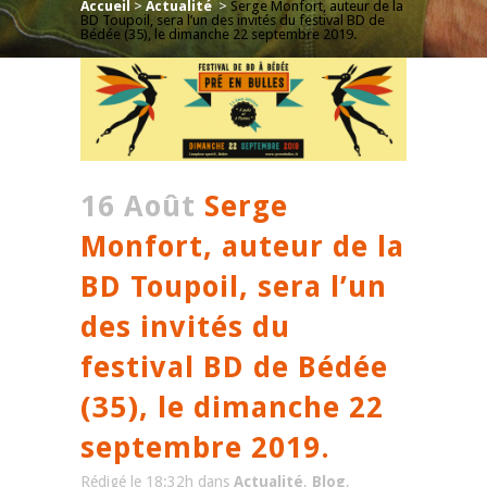
Accueil
>
Actualité
>
Serge Monfort, auteur de la
BD Toupoil, sera l’un des invités du festival BD de
Bédée (35), le dimanche 22 septembre 2019.
16 Août
Serge
Monfort, auteur de la
BD Toupoil, sera l’un
des invités du
festival BD de Bédée
(35), le dimanche 22
septembre 2019.
Rédigé le 18:32h
dans
Actualité
,
Blog
,