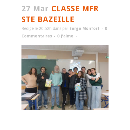
27 Mar
CLASSE MFR
STE BAZEILLE
Rédigé le 20:52h
dans
par
Serge Monfort
0
Commentaires
0
J'aime