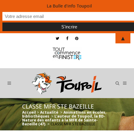
La Bulle d'info Toupoil
▲
CLASSE MFR STE BAZEILLE
Accueil
>
Actualité
>
Animations en écoles,
bibliothèques
>
L'auteur de Toupoil, la BD-
Nature des enfants à la MFR de Sainte-
Bazeille (47).
>
CLASSE MFR STE BAZEILLE