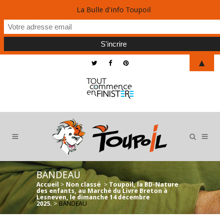
La Bulle d'info Toupoil
▲
BANDEAU
Accueil
>
Non classé
>
Toupoil, la BD-Nature
des enfants, au Marché du Livre Breton à
Lesneven, le dimanche 14 décembre
2025.
>
BANDEAU