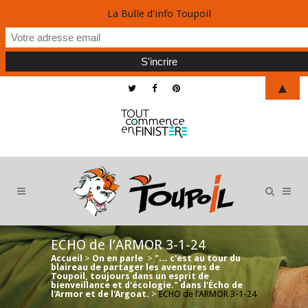
La Bulle d'info Toupoil
▲
ECHO de l’ARMOR 3-1-24
Accueil
>
On en parle
>
"… c'est au tour du
blaireau de partager les aventures de
Toupoil, toujours dans un esprit de
bienveillance et d'écologie." dans l'Écho de
l'Armor et de l'Argoat.
>
ECHO de l’ARMOR 3-1-24