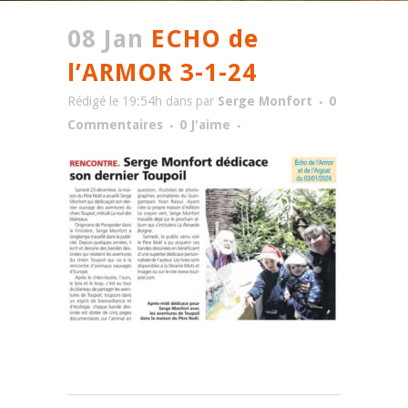
08 Jan
ECHO de
l’ARMOR 3-1-24
Rédigé le 19:54h
dans
par
Serge Monfort
0
Commentaires
0
J'aime