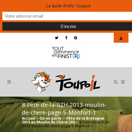
La Bulle d'info Toupoil
▲
8-Fete-de-la-BZH-2013-moulin-
de-chere-page-S-Monfort-1
Accueil
>
On en parle
>
Fête de la Bretagne
2013 au Moulin de Chère (35)
>
8-Fete-de-la-BZH-
2013-moulin-de-chere-page-S-Monfort-1