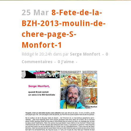
25 Mar
8-Fete-de-la-
BZH-2013-moulin-de-
chere-page-S-
Monfort-1
Rédigé le 20:24h
dans
par
Serge Monfort
0
Commentaires
0
J'aime