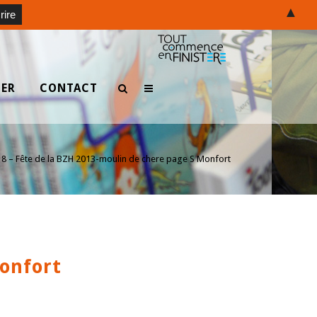
▲
TER
CONTACT
>
8 – Fête de la BZH 2013-moulin de chere page S Monfort
Monfort