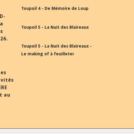
Toupoil 4 - De Mémoire de Loup
BD-
la
Toupoil 5 - La Nuit des Blaireaux
ès
26.
Toupoil 5 - La Nuit des Blaireaux -
Le making of à feuilleter
des
nvités
ÈRE
et au