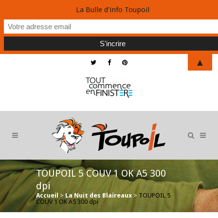
La Bulle d'info Toupoil
▲
TOUPOIL 5 COUV 1 OK A5 300
dpi
Accueil
>
La Nuit des Blaireaux
>
TOUPOIL 5
COUV 1 OK A5 300 dpi