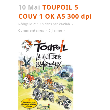
10 Mai
TOUPOIL 5
COUV 1 OK A5 300 dpi
Rédigé le 21:31h
dans
par
kevlab
0
Commentaires
0
J'aime