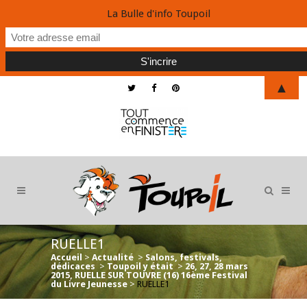
La Bulle d'info Toupoil
▲
RUELLE1
Accueil
>
Actualité
>
Salons, festivals,
dédicaces
>
Toupoil y était
>
26, 27, 28 mars
2015, RUELLE SUR TOUVRE (16) 16ème Festival
du Livre Jeunesse
>
RUELLE1