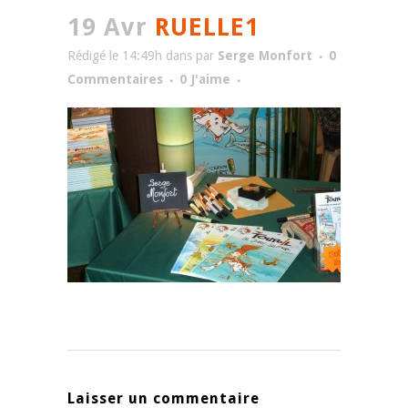
19 Avr
RUELLE1
Rédigé le 14:49h
dans
par
Serge Monfort
0
Commentaires
0
J'aime
Laisser un commentaire