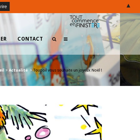
▲
TER
CONTACT
eil
>
Actualité
>
Toupoil vous souhaite un joyeux Noël !