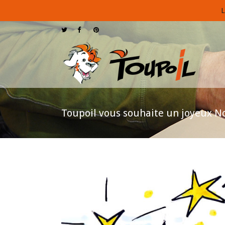
L
Toupoil vous souhaite un joyeux No