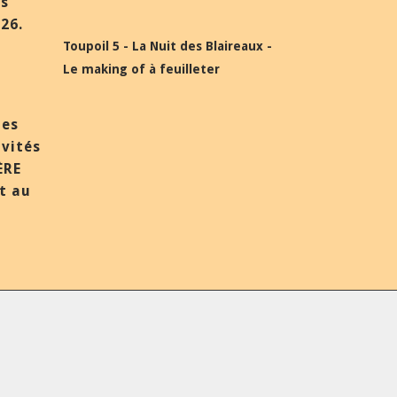
ès
26.
Toupoil 5 - La Nuit des Blaireaux -
Le making of à feuilleter
des
nvités
ÈRE
et au