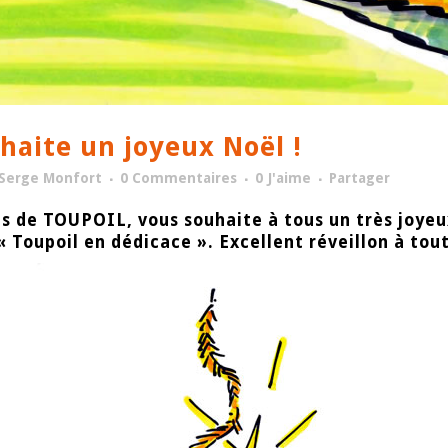
haite un joyeux Noël !
Serge Monfort
0 Commentaires
0
J'aime
Partager
 de TOUPOIL, vous souhaite à tous un très joyeux
« Toupoil en dédicace ». Excellent réveillon à tout