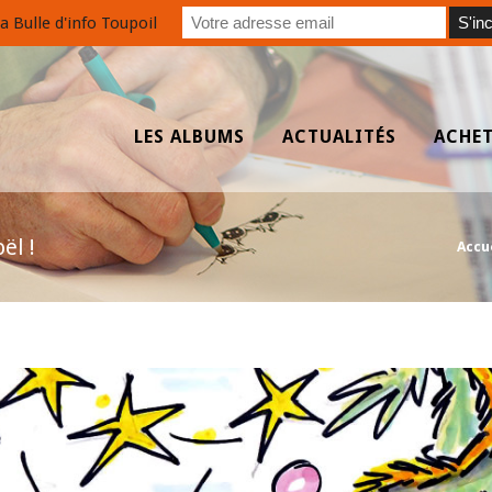
a Bulle d'info Toupoil
LES ALBUMS
ACTUALITÉS
ACHE
ël !
Accu