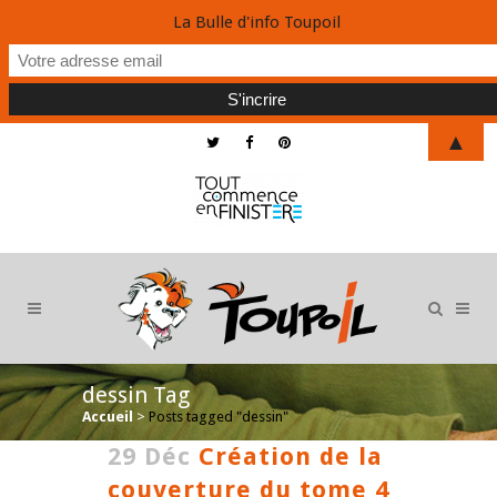
La Bulle d'info Toupoil
▲
dessin Tag
Accueil
>
Posts tagged "dessin"
29 Déc
Création de la
couverture du tome 4