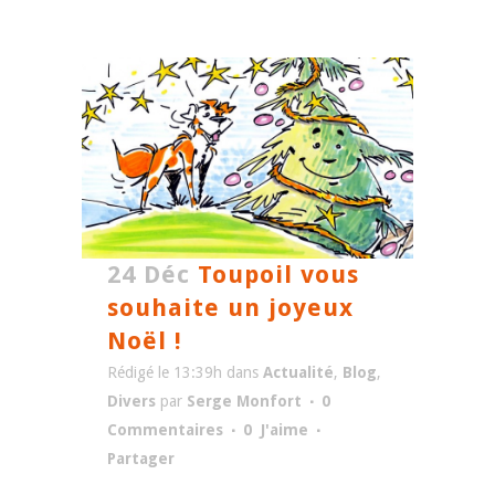
24 Déc
Toupoil vous
souhaite un joyeux
Noël !
Rédigé le 13:39h
dans
Actualité
,
Blog
,
Divers
par
Serge Monfort
0
Commentaires
0
J'aime
Partager