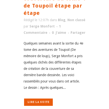
de Toupoil étape par
étape
Rédigé le 12:07h
dans
Blog
,
Non classé
par
Serge Monfort
1
Commentaire
0
J'aime
Partager
Quelques semaines avant la sortie du 4e
tome des aventures de Toupoil (De
mémoire de loup), Serge Monfort a pris
quelques clichés des différentes étapes
de création de la couverture de sa
dernière bande-dessinée. Les voici
rassemblés pour vous dans cet article.
Le dessin : Après quelques...
LIRE LA SUITE